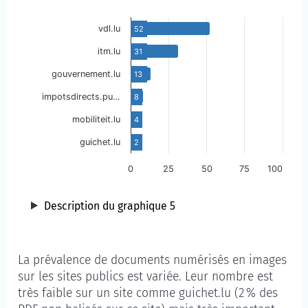
vdl.lu
52
itm.lu
31
gouvernement.lu
13
impotsdirects.pu…
8
mobiliteit.lu
4
guichet.lu
2
0
25
50
75
100
Description du graphique 5
La prévalence de documents numérisés en images
sur les sites publics est variée. Leur nombre est
très faible sur un site comme guichet.lu (2 % des