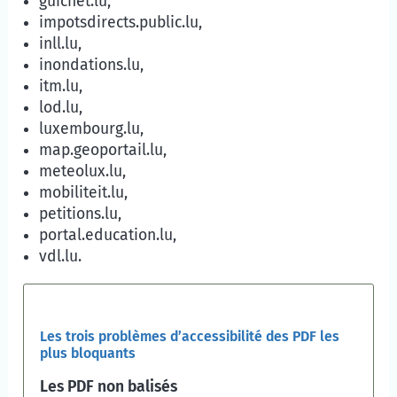
guichet.lu,
impotsdirects.public.lu,
inll.lu,
inondations.lu,
itm.lu,
lod.lu,
luxembourg.lu,
map.geoportail.lu,
meteolux.lu,
mobiliteit.lu,
petitions.lu,
portal.education.lu,
vdl.lu.
Les trois problèmes d’accessibilité des PDF les
plus bloquants
Les PDF non balisés