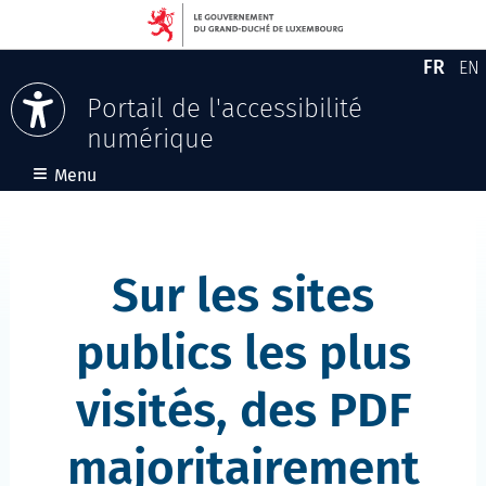
FR
EN
Versio
En
Portail de l'accessibilité
numérique
Aller au contenu
≡
Menu
Sur les sites
publics les plus
visités, des PDF
majoritairement