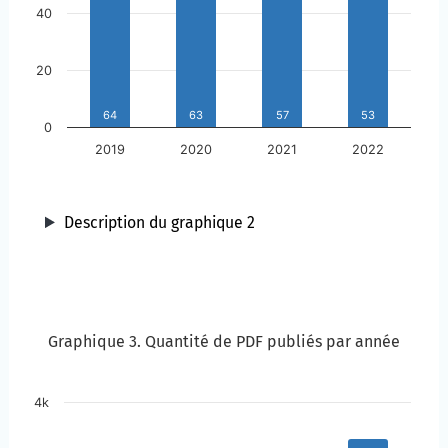
40
20
64
63
57
53
0
2019
2020
2021
2022
Description du graphique 2
Année
Graphique 3. Quantité de PDF publiés par année
Graphique 3. Quantité de PDF publiés par année
Passer à la description du graphique
4k