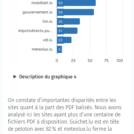
mobiliteit.lu
59
gouvernement.lu
56
itm.lu
35
impotsdirects.pu…
31
vdl.lu
22
meteolux.lu
3
0
25
50
75
100
Description du graphique 4
On constate d’importantes disparités entre les
sites quant à la part des PDF balisés. Nous avons
analysé ici les sites ayant plus d’une centaine de
fichiers PDF à disposition. Guichet.lu est en tête
de peloton avec 82 % et meteolux.lu ferme la