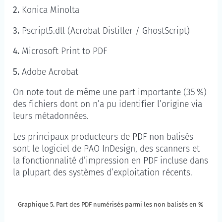
Konica Minolta
Pscript5.dll (Acrobat Distiller / GhostScript)
Microsoft Print to PDF
Adobe Acrobat
On note tout de même une part importante (35 %)
des fichiers dont on n’a pu identifier l’origine via
leurs métadonnées.
Les principaux producteurs de PDF non balisés
sont le logiciel de PAO InDesign, des scanners et
la fonctionnalité d’impression en PDF incluse dans
la plupart des systèmes d’exploitation récents.
Graphique 5. Part des PDF numérisés parm
Graphique 5. Part des PDF numérisés parmi les non balisés en %
Passer à la description du graphique