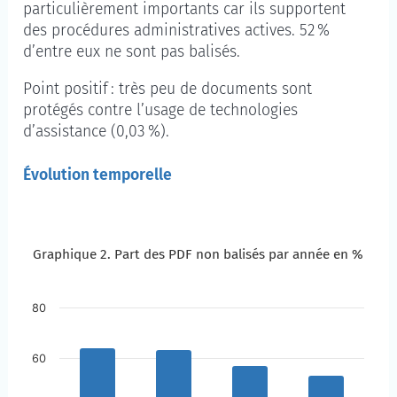
particulièrement importants car ils supportent
des procédures administratives actives. 52 %
d’entre eux ne sont pas balisés.
Point positif : très peu de documents sont
protégés contre l’usage de technologies
d’assistance (0,03 %).
Évolution temporelle
Graphique 2. Part des PDF non balisés par année en %
Graphique 2. Part des PDF non balisés par année en 
Passer à la description du graphique
80
60