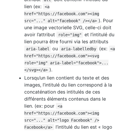
lien (ex:
<a
href="https://facebook.com"><img
). Pour
src="..." alt="facebook" /></a>
une image vectorielle SVG, celle-ci doit
avoir l’attribut
et l’intitulé du
role="img"
lien pourra être fourni via les attributs
ou
(ex:
aria-label
aria-labelledby
<a
href="https://facebook.com"><svg
role="img" aria-label="facebook">...
).
</svg></a>
Lorsqu’un lien contient du texte et des
images, l’intitulé du lien correspond à la
concaténation des intitulés de ces
différents éléments contenus dans le
lien. (ex: pour
<a
href="https://facebook.com"><img
src="..." alt="logo Facebook" />
l’intitulé du lien est « logo
Facebook</a>