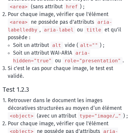
(sans attribut
) ;
<area>
href
Pour chaque image, vérifier que l'élément
ne possède pas d'attributs
<area>
aria-
,
ou
et qu'il
labelledby
aria-label
title
possède :
Soit un attribut
vide (
) ;
alt
alt=""
Soit un attribut WAI-ARIA
aria-
ou
.
hidden="true"
role="presentation"
Si c'est le cas pour chaque image, le test est
validé.
Test 1.2.3
Retrouver dans le document les images
décoratives structurées au moyen d’un élément
(avec un attribut
) ;
<object>
type="image/…"
Pour chaque image, vérifier que l'élément
ne possède pas d'attributs
<object>
aria-