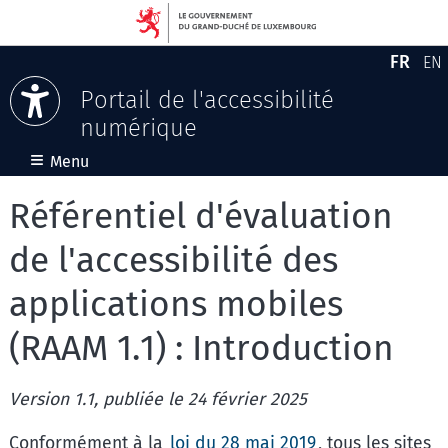
FR
EN
Versio
En
Portail de l'accessibilité
numérique
Aller au contenu
≡
Menu
Référentiel d'évaluation
de l'accessibilité des
applications mobiles
(RAAM 1.1) : Introduction
Version 1.1, publiée le 24 février 2025
Conformément à la
loi du 28 mai 2019
, tous les sites