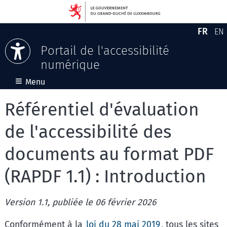
FR
EN
Versio
En
Portail de l'accessibilité
numérique
Aller au contenu
≡
Menu
Référentiel d'évaluation
de l'accessibilité des
documents au format PDF
(RAPDF 1.1) : Introduction
Version 1.1, publiée le 06 février 2026
Conformément à la
loi du 28 mai 2019
, tous les sites