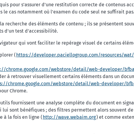
, requis pour s'assurer d'une restitution correcte de contenus ac
 dans le cas notamment où l'examen du code seul ne suffirait pas
à la recherche des éléments de contenu ; ils se présentent s
 d'un test d'accessibilité.
vigateur qui vont faciliter le repérage visuel de certains él
plorer (
https://developer.paciellogroup.com/resources/wat/
s://chrome.google.com/webstore/detail/web-developer/bf
der à retrouver visuellement certains éléments dans un docume
ps://chrome.google.com/webstore/detail/web-developer/b
pour Chrome.
 outils fournissent une analyse complète du document en signa
i lui sont bénéfiques ; des filtres permettent alors souvent de
à la fois en ligne (
http://wave.webaim.org
) et comme exten