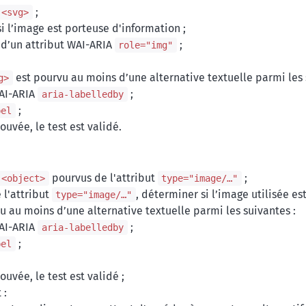
;
<svg>
i l’image est porteuse d'information ;
d’un attribut WAI-ARIA
;
role="img"
est pourvu au moins d’une alternative textuelle parmi les 
g>
WAI-ARIA
;
aria-labelledby
;
bel
ouvée, le test est validé.
pourvus de l'attribut
;
<object>
type="image/…"
l'attribut
, déterminer si l’image utilisée es
type="image/…"
u au moins d’une alternative textuelle parmi les suivantes :
WAI-ARIA
;
aria-labelledby
;
bel
ouvée, le test est validé ;
 :