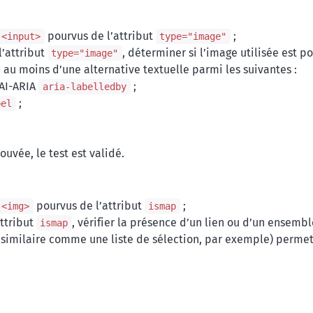
pourvus de l’attribut
;
<input>
type="image"
’attribut
, déterminer si l’image utilisée est p
type="image"
 au moins d’une alternative textuelle parmi les suivantes :
WAI-ARIA
;
aria-labelledby
;
bel
ouvée, le test est validé.
pourvus de l’attribut
;
<img>
ismap
ttribut
, vérifier la présence d’un lien ou d’un ensembl
ismap
e similaire comme une liste de sélection, par exemple) perm