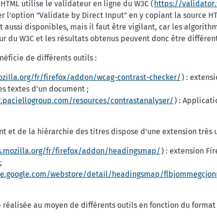
TML utilise le validateur en ligne du W3C (
https://validator
iser l'option "Validate by Direct Input" en y copiant la source
 aussi disponibles, mais il faut être vigilant, car les algorit
ur du W3C et les résultats obtenus peuvent donc être différent
éficie de différents outils :
zilla.org/fr/firefox/addon/wcag-contrast-checker/
) : extens
es textes d'un document ;
r.paciellogroup.com/resources/contrastanalyser/
) : Applica
 et de la hiérarchie des titres dispose d'une extension très u
s.mozilla.org/fr/firefox/addon/headingsmap/
) : extension F
;
me.google.com/webstore/detail/headingsmap/flbjommegcjo
 réalisée au moyen de différents outils en fonction du format d