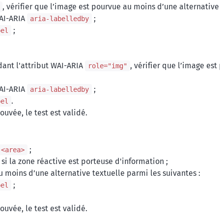
, vérifier que l’image est pourvue au moins d’une alternative 
WAI-ARIA
;
aria-labelledby
;
bel
dant l'attribut WAI-ARIA
, vérifier que l’image es
role="img"
WAI-ARIA
;
aria-labelledby
.
bel
ouvée, le test est validé.
;
<area>
si la zone réactive est porteuse d'information ;
u moins d’une alternative textuelle parmi les suivantes :
;
bel
ouvée, le test est validé.