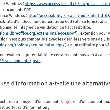
pour Windows (
https://www.access-for-all.ch/en/pdf-accessibi
des documents PDF ;
Office Windows (
http://accessibility.zhaw.ch/index.php?id=6
ssibilité d'un document bureautique éditable au format .doc ; 
ionnalité intégrée de validation de l'accessibilité.
sions.libreoffice.org/extensions/accessodf
) : extension pour 
nsion n'est plus compatible avec les dernières versions de Libre
shing.org/toolbox/ace-by-daisy-app/
) est un utilitaire pour vé
 pour évaluer la potentialité de certains contenus web à causer
://trace.umd.edu/peat
).
use d'information a-t-elle une alternative
tructurées au moyen d’un élément
ou d’un élément poss
<img>
st porteuse d'information ;