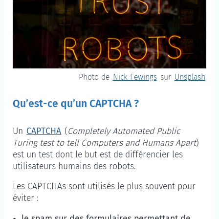
Photo de
Nick Fewings
sur
Unsplash
Qu’est-ce qu’un CAPTCHA ?
Un
CAPTCHA
(
Completely Automated Public
Turing test to tell Computers and Humans Apart
)
est un test dont le but est de différencier les
utilisateurs humains des robots.
Les CAPTCHAs sont utilisés le plus souvent pour
éviter :
le spam sur des formulaires permettant de