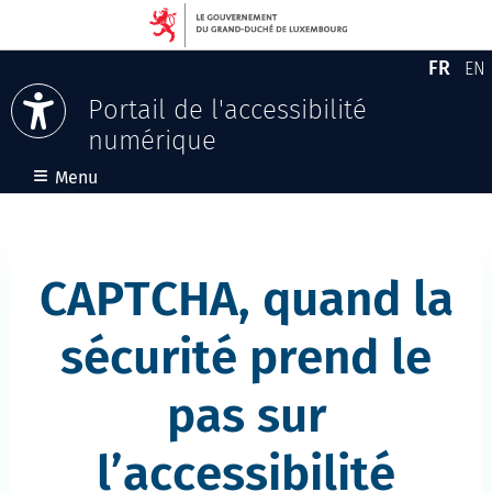
FR
EN
Versio
En
Portail de l'accessibilité
numérique
Aller au contenu
≡
Menu
CAPTCHA, quand la
sécurité prend le
pas sur
l’accessibilité