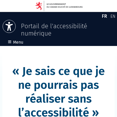
FR
EN
Versio
En
Portail de l'accessibilité
numérique
Aller au contenu
≡
Menu
Je sais ce que je
ne pourrais pas
réaliser sans
l’accessibilité