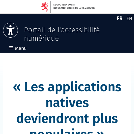
FR
EN
Versio
En
Portail de l'accessibilité
numérique
Aller au contenu
≡
Menu
Les applications
natives
deviendront plus