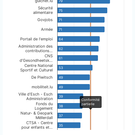
La conformité partielle est atteinte à partir de 50
guichet.lu
79
Sécurité
75
alimentaire
Govjobs
71
Armée
71
Portail de l'emploi
64
Administration des
62
contributions…
CNS
61
d'Gesondheetsk…
Centre National
53
Sportif et Culturel
De Piwitsch
49
mobiliteit.lu
49
Ville d'Esch - Esch
39
Administration
Conformité
Fonds du
partielle
38
Logement
Natur- & Geopark
37
Mëllerdall
CTSA - Centre
35
pour enfants et…