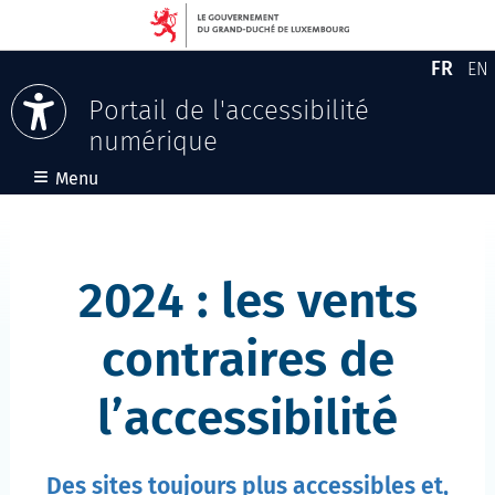
FR
EN
Versio
En
Portail de l'accessibilité
numérique
Aller au contenu
≡
Menu
2024 : les vents
contraires de
l’accessibilité
Des sites toujours plus accessibles et,