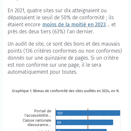
En 2021, quatre sites sur dix atteignaient ou
dépassaient le seuil de 50% de conformité ; ils
étaient encore
moins de la moitié en 2023
... et
près des deux tiers (63%) l’an dernier.
Un audit de site, ce sont des bons et des mauvais
points (136 critères conformes ou non conformes)
donnés sur une quinzaine de pages. Si un critère
est non conforme sur une page, il le sera
automatiquement pour toutes.
Graphique 1. Niveau de conformité des sites audités en 2024, en %
Graphique 1. Niveau de conformité des sites audités
Passer à la description du graphique
Portail de
100
l'accessibilité…
Sommaire des annotations
Caisse nationale
89
d’assurance…