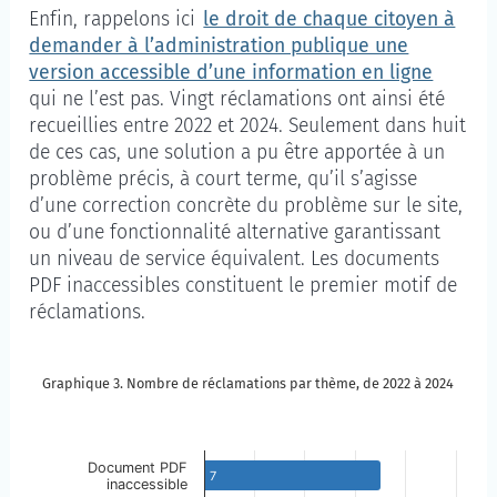
Enfin, rappelons ici
le droit de chaque citoyen à
demander à l’administration publique une
version accessible d’une information en ligne
qui ne l’est pas. Vingt réclamations ont ainsi été
recueillies entre 2022 et 2024. Seulement dans huit
de ces cas, une solution a pu être apportée à un
problème précis, à court terme, qu’il s’agisse
d’une correction concrète du problème sur le site,
ou d’une fonctionnalité alternative garantissant
un niveau de service équivalent. Les documents
PDF inaccessibles constituent le premier motif de
réclamations.
Graphique 3. Nombre de réclamations par thème, de 2022 à 2024
Graphique 3. Nombre de réclamations par thème, de
Passer à la description du graphique
Document PDF
7
inaccessible